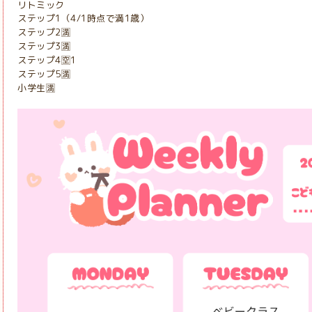
リトミック
ステップ1（4/1時点で満1歳）
ステップ2🈵
ステップ3🈵
ステップ4🈳1
ステップ5🈵
小学生🈵